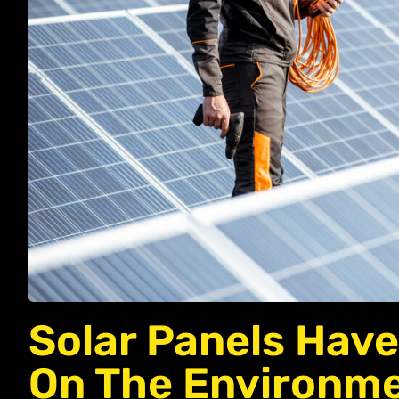
Solar Panels Hav
On The Environm