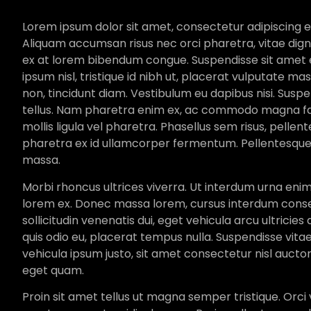
Lorem ipsum dolor sit amet, consectetur adipiscing eli
Aliquam accumsan risus nec orci pharetra, vitae digni
ex at lorem bibendum congue. Suspendisse sit amet el
ipsum nisl, tristique id nibh ut, placerat vulputate mas
non, tincidunt diam. Vestibulum eu dapibus nisi. Susp
tellus. Nam pharetra enim ex, ac commodo magna fauc
mollis ligula vel pharetra. Phasellus sem risus, pelle
pharetra ex id ullamcorper fermentum. Pellentesque la
massa.
Morbi rhoncus ultrices viverra. Ut interdum urna eni
lorem ex. Donec massa lorem, cursus interdum cons
sollicitudin venenatis dui, eget vehicula arcu ultricies
quis odio eu, placerat tempus nulla. Suspendisse vita
vehicula ipsum justo, sit amet consectetur nisl auctor e
eget quam.
Proin sit amet tellus ut magna semper tristique. Orci