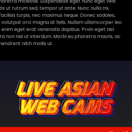
haretra molestie. Suspendisse eget nunc eget velit
is ut rutrum sed, tempor ut ante. Nunc nulla mi,
 facilisis turpis, nec maximus neque. Donec sodales,
n volutpat orci magna at felis. Nullam ullamcorper leo
a enim eget erat venenatis dapibus. Proin eget nisl
retra non nisi ut interdum. Morbi eu pharetra mauris, ac
ndrerit nibh mollis ut.