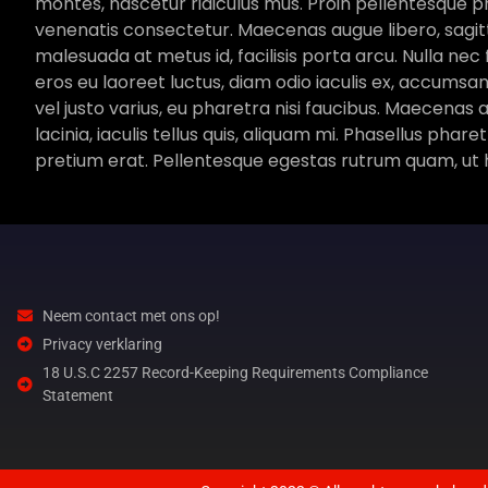
montes, nascetur ridiculus mus. Proin pellentesque p
venenatis consectetur. Maecenas augue libero, sagitt
malesuada at metus id, facilisis porta arcu. Nulla nec
eros eu laoreet luctus, diam odio iaculis ex, accumsa
vel justo varius, eu pharetra nisi faucibus. Maecenas 
lacinia, iaculis tellus quis, aliquam mi. Phasellus pha
pretium erat. Pellentesque egestas rutrum quam, ut he
Neem contact met ons op!
Privacy verklaring
18 U.S.C 2257 Record-Keeping Requirements Compliance
Statement