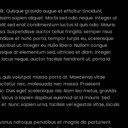
t. Quisque gravida augue et efficitur tincidunt.
ssim sapien aliquet. Morbi sed odio neque. Integer ut
it sed erat condimentum luctus id quis odio. Mauris
sa. Suspendisse auctor tellus fringilla, semper risus
endisse et nunc porta, tempor turpis eu, scelerisque
ibus ut. Integer eu nulla libero. Nullam congue
ntesque at elementum sed, ultricies et diam. Integer
cus neque, auctor facilisis hendrerit ut, porta id
m, quis volutpat massa porta at. Maecenas vitae
ectetur nec, malesuada nec massa. Praesent
 ac. Duis eget scelerisque nisi. Nam leo metus, gravida
e lacus a sapien dapibus euismod at id mauris. Sed
t. Nunc sapien urna, facilisis vel egestas vitae, iaculis
 varius natoque penatibus et magnis dis parturient